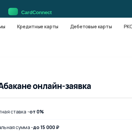
мы
Кредитные карты
Дебетовые карты
РК
 Абакане онлайн-заявка
ная ставка -
от 0%
льная сумма -
до 15 000 ₽