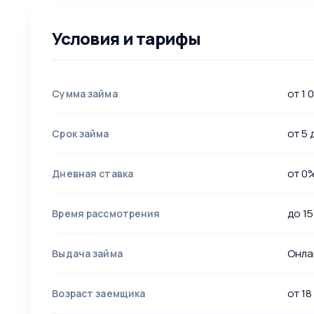
Условия и тарифы
от 1 
Сумма займа
от 5 
Срок займа
от 0
Дневная ставка
до 15
Время рассмотрения
Онла
Выдача займа
от 18
Возраст заемщика