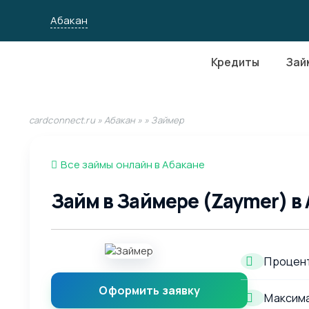
Абакан
Кредиты
Зай
cardconnect.ru
»
Абакан
»
» Займер
Все займы онлайн в Абакане
Займ в Займере (Zaymer) в
Процент
Оформить заявку
Максима