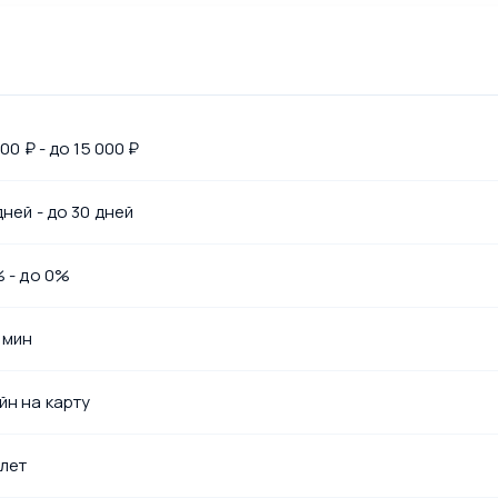
000 ₽ - до 15 000 ₽
дней - до 30 дней
% - до 0%
 мин
йн на карту
 лет