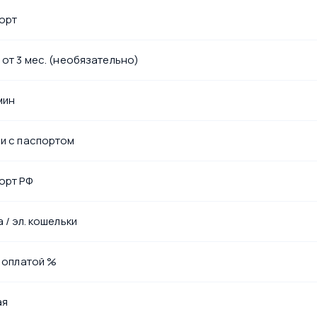
орт
 от 3 мес. (необязательно)
мин
и с паспортом
орт РФ
 / эл. кошельки
с оплатой %
ая