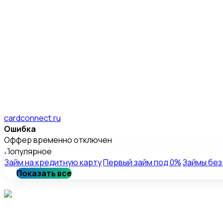
cardconnect.ru
Ошибка
Оффер временно отключен
Популярное
Займ на кредитную карту
Первый займ под 0%
Займы без
Показать все