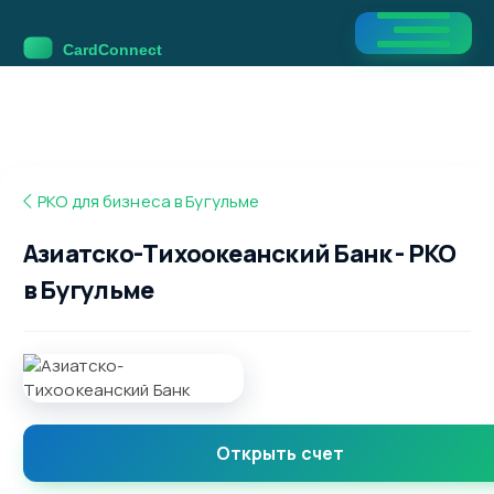
РКО для бизнеса в Бугульме
Азиатско-Тихоокеанский Банк - РКО
в Бугульме
Открыть счет