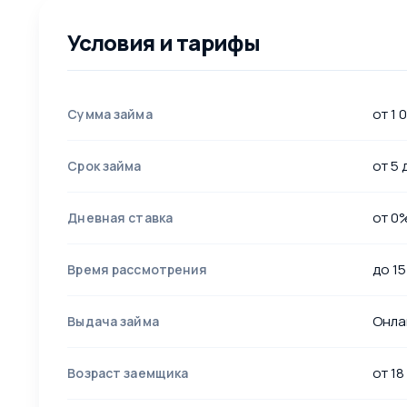
Условия и тарифы
от 1 
Сумма займа
от 5 
Срок займа
от 0%
Дневная ставка
до 15
Время рассмотрения
Онла
Выдача займа
от 18
Возраст заемщика