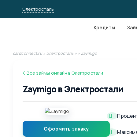
Электросталь
Кредиты
Зай
cardconnect.ru
»
Электросталь
»
» Zaymigo
Все займы онлайн в Электростали
Zaymigo в Электростали
Процент
Оформить заявку
Максима