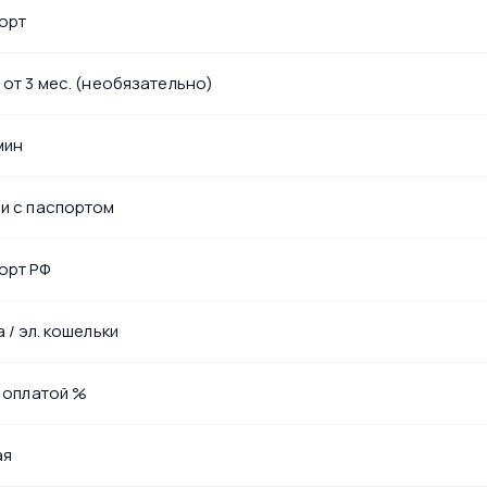
орт
 от 3 мес. (необязательно)
мин
и с паспортом
орт РФ
 / эл. кошельки
с оплатой %
ая