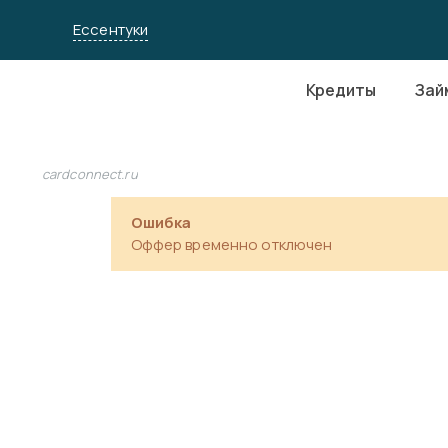
Ессентуки
Кредиты
Зай
cardconnect.ru
Ошибка
Оффер временно отключен