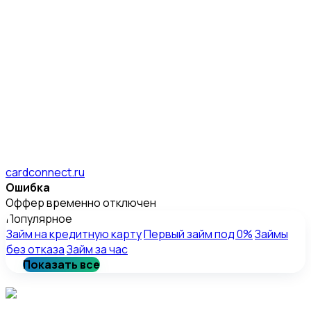
cardconnect.ru
Ошибка
Оффер временно отключен
Популярное
Займ на кредитную карту
Первый займ под 0%
Займы
без отказа
Займ за час
Показать все