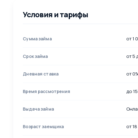
Условия и тарифы
от 1 
Сумма займа
от 5 
Срок займа
от 0
Дневная ставка
до 15
Время рассмотрения
Онла
Выдача займа
от 18
Возраст заемщика