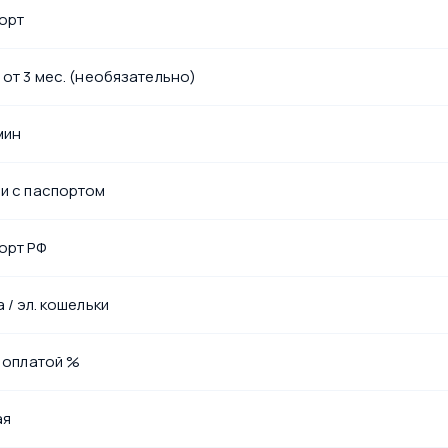
орт
 от 3 мес. (необязательно)
мин
и с паспортом
орт РФ
 / эл. кошельки
с оплатой %
ая