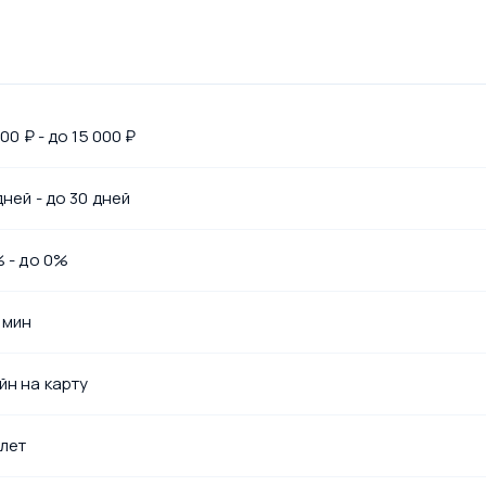
000 ₽ - до 15 000 ₽
дней - до 30 дней
% - до 0%
 мин
йн на карту
 лет