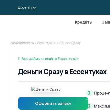
Ессентуки
Кредиты
Зай
cardconnect.ru
»
Ессентуки
»
» Деньги Сразу
Все займы онлайн в Ессентуках
Деньги Сразу в Ессентуках
Процент
Оформить заявку
Максима