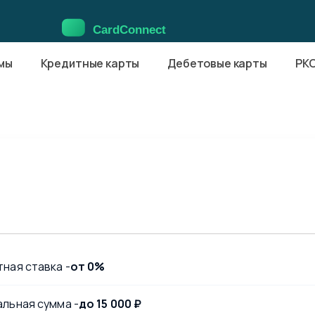
мы
Кредитные карты
Дебетовые карты
РК
ная ставка -
от 0%
льная сумма -
до 15 000 ₽