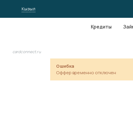
Кызыл
Кредиты
Зай
cardconnect.ru
Ошибка
Оффер временно отключен