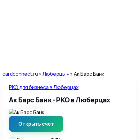
cardconnect.ru
»
Люберцы
»
» Ак Барс Банк
РКО для бизнеса в Люберцах
Ак Барс Банк - РКО в Люберцах
Открыть счет