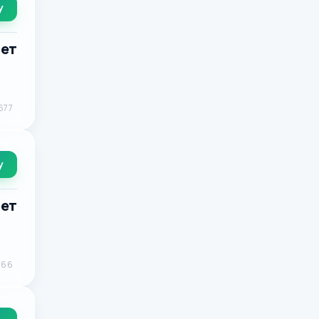
у
лет
677
у
лет
766