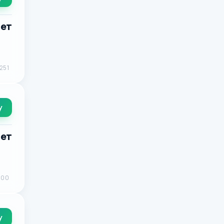
лет
251
у
лет
000
у