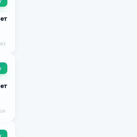
у
лет
963
у
лет
326
у