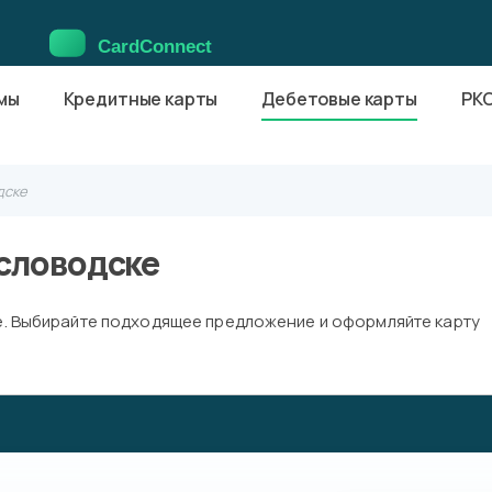
мы
Кредитные карты
Дебетовые карты
РК
дске
исловодске
е. Выбирайте подходящее предложение и оформляйте карту