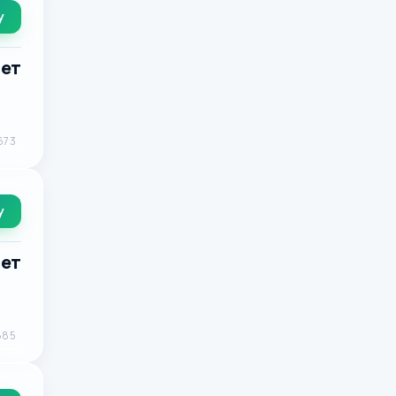
у
лет
673
у
лет
885