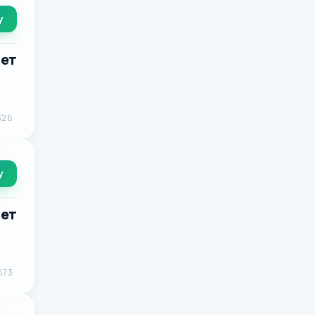
у
лет
326
у
лет
673