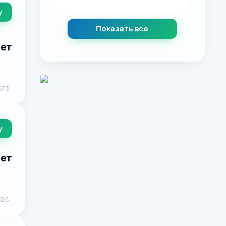
у
Показать все
лет
673
у
лет
326