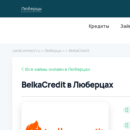
Люберцы
Кредиты
Зай
cardconnect.ru
»
Люберцы
»
» BelkaCredit
Все займы онлайн в Люберцах
BelkaCredit в Люберцах