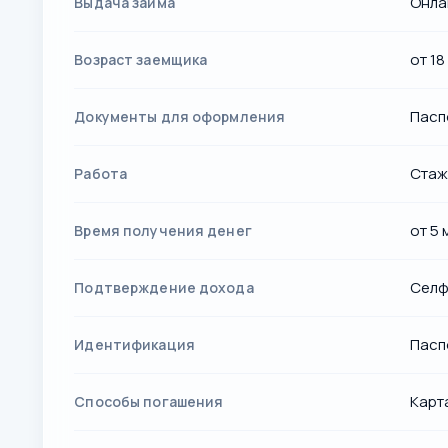
Онла
Выдача займа
от 18
Возраст заемщика
Пасп
Документы для оформления
Стаж
Работа
от 5 
Время получения денег
Селф
Подтверждение дохода
Пасп
Идентификация
Карта
Способы погашения