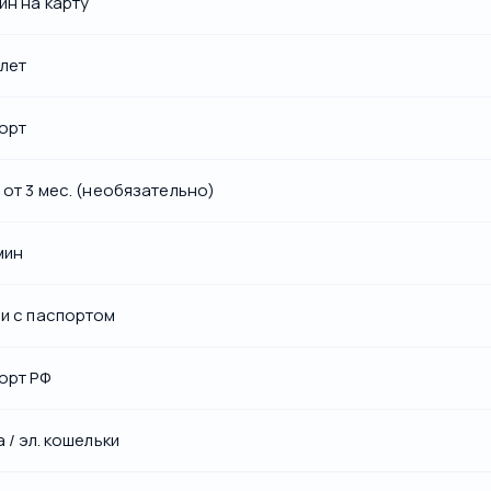
йн на карту
 лет
орт
 от 3 мес. (необязательно)
мин
и с паспортом
орт РФ
 / эл. кошельки