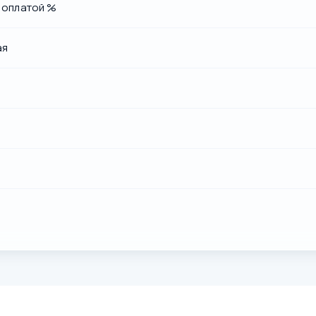
с оплатой %
ая