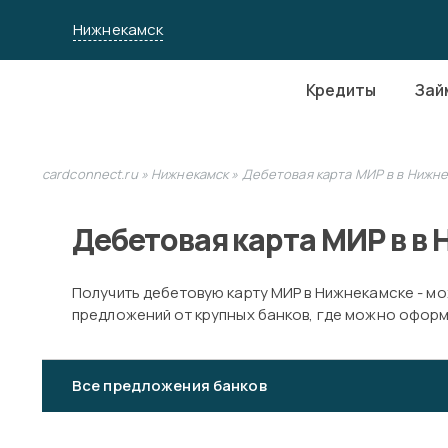
Нижнекамск
Кредиты
Зай
cardconnect.ru
»
Нижнекамск
» Дебетовая карта МИР в в Нижн
Дебетовая карта МИР в в
Получить дебетовую карту МИР в Нижнекамске - мо
предложений от крупных банков, где можно оформи
Все предложения банков