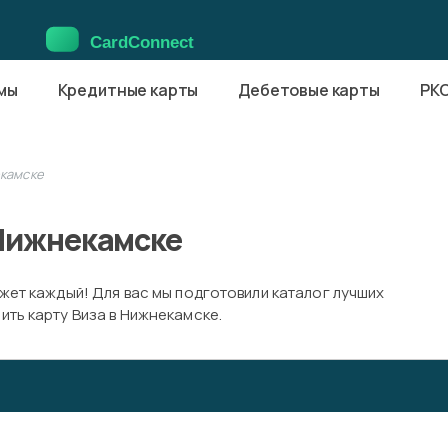
мы
Кредитные карты
Дебетовые карты
РК
екамске
 Нижнекамске
жет каждый! Для вас мы подготовили каталог лучших
ть карту Виза в Нижнекамске.