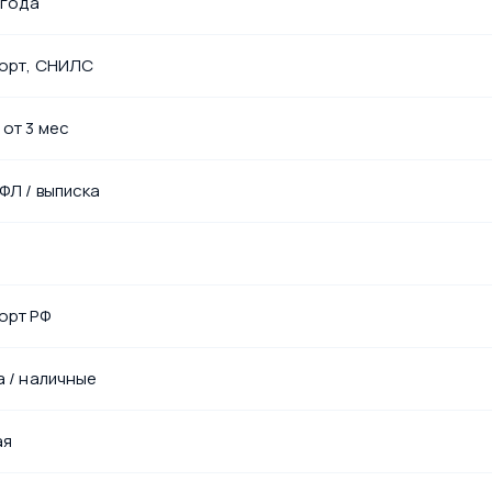
 года
орт, СНИЛС
 от 3 мес
ФЛ / выписка
орт РФ
а / наличные
ая