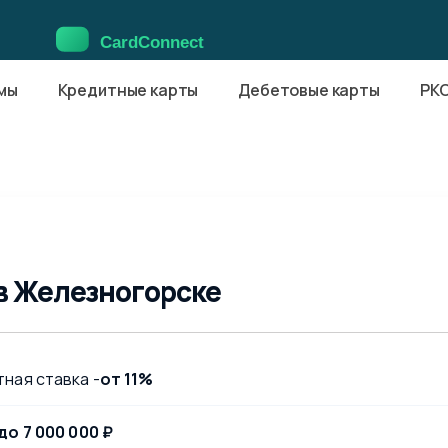
мы
Кредитные карты
Дебетовые карты
РК
в Железногорске
ная ставка -
от 11%
до 7 000 000 ₽