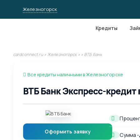
Железногорск
Кредиты
Зай
cardconnect.ru
»
Железногорск
»
» ВТБ Банк
Все кредиты наличными в Железногорске
ВТБ Банк Экспресс-кредит 
Процент
Оформить заявку
Сумма -