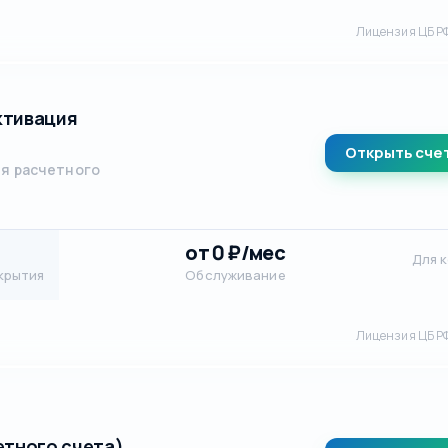
Лицензия ЦБ Р
ктивация
Открыть сче
ия расчетного
от 0 ₽/мес
Для 
крытия
Обслуживание
Лицензия ЦБ Р
етного счета)