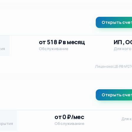
Открыть сче
от 518 ₽ в месяц
ИП , 
тия
Обслуживание
Для кого
Лицензия ЦБ РФ №27
Открыть сче
от 0 ₽/мес
Для 
крытия
Обслуживание