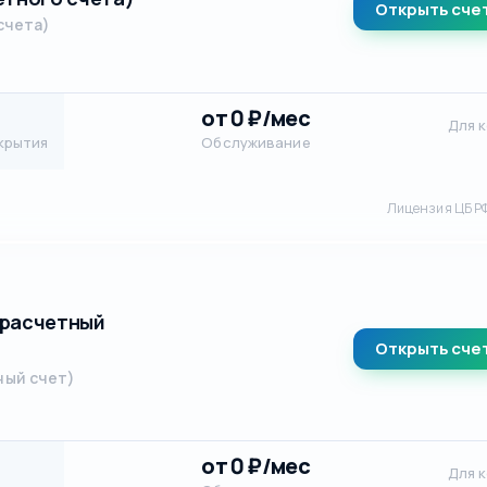
Открыть сче
счета)
от 0 ₽/мес
Для 
крытия
Обслуживание
Лицензия ЦБ Р
 расчетный
Открыть сче
ный счет)
от 0 ₽/мес
Для 