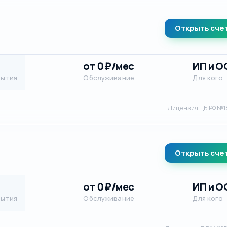
Открыть сче
от 0 ₽/мес
ИП и 
рытия
Обслуживание
Для кого
Лицензия ЦБ РФ №1
Открыть сче
от 0 ₽/мес
ИП и 
рытия
Обслуживание
Для кого