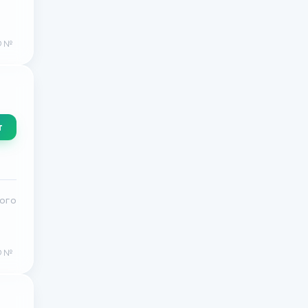
Ф №
т
кого
Ф №