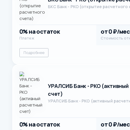
БКС Банк - РКО (открытие расчетного 
0% на остаток
от 0 ₽/мес
Платеж
Стоимость от
Подробнее
УРАЛСИБ Банк - РКО (активный
счет)
УРАЛСИБ Банк - РКО (активный расчет
0% на остаток
от 0 ₽/мес