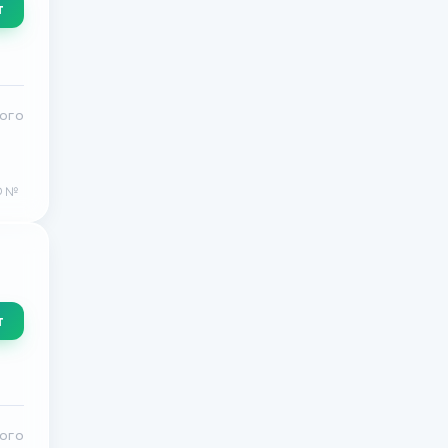
т
кого
Ф №
т
кого