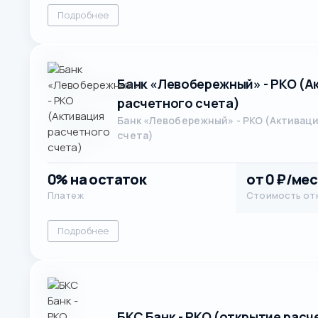
Подробнее
Банк «Левобережный» - РКО (А
расчетного счета)
Банк «Левобережный» - РКО (Активац
счета)
0% на остаток
от 0 ₽/мес
Платеж
Стоимость от
Подробнее
БКС Банк - РКО (открытие расч