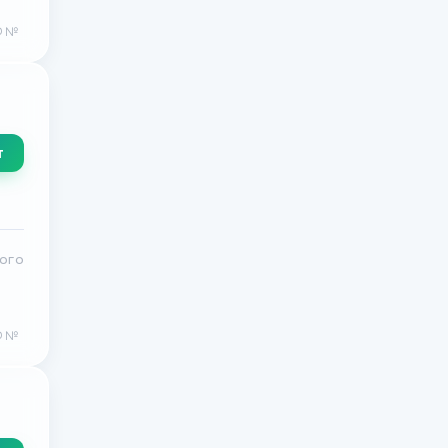
Ф №
т
кого
Ф №