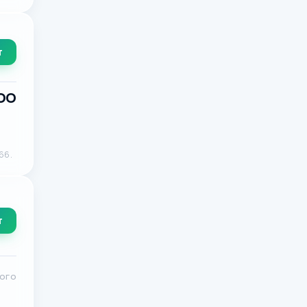
т
ООО
66.
т
кого