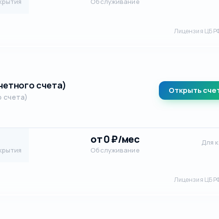
крытия
Обслуживание
Лицензия ЦБ Р
четного счета)
Открыть сче
о счета)
от 0 ₽/мес
Для 
крытия
Обслуживание
Лицензия ЦБ Р