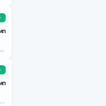
т
 ИП
368
т
 ИП
673